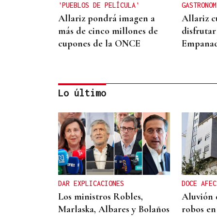
'PUEBLOS DE PELÍCULA'
GASTRONOM
Allariz pondrá imagen a
Allariz c
más de cinco millones de
disfrutar
cupones de la ONCE
Empanad
Lo último
+ DEPORTE
Allariz se mueve a ritmo de
zumba
DAR EXPLICACIONES
DOCE AFEC
Los ministros Robles,
Aluvión 
Marlaska, Albares y Bolaños
robos en