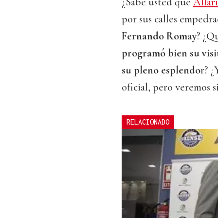
¿Sabe usted que
Allar
por sus calles empedra
Fernando Romay
? ¿Q
programó bien su visi
su pleno esplendo
r? ¿
oficial, pero veremos s
RELACIONADO