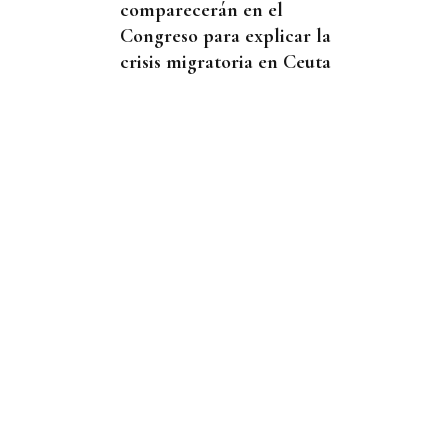
comparecerán en el
Congreso para explicar la
crisis migratoria en Ceuta
PLANIFICAR CON ANTELACIÓN
Las compañías de autobuses
recomiendan adelantar los
desplazamientos para evitar
saturaciones el día del
eclipse