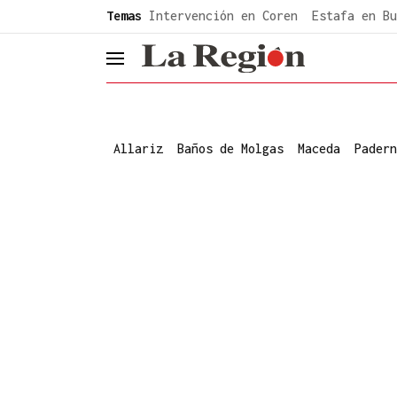
common.go-to-content
Temas
Intervención en Coren
Estafa en Bu
header.menu.open
Allariz
Baños de Molgas
Maceda
Padern