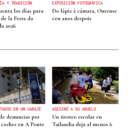
ÍA Y TRADICIÓN
EXPOSICIÓN FOTOGRÁFICA
uenta los días para
Do lápiz á cámara, Ourense
 de la Festa da
cen anos despois
a 2026
TADOS EN UN GARAJE
ASESINÓ A SU ABUELO
de denuncias por
Un tiroteo escolar en
 coches en A Ponte
Tailandia deja al menos 6