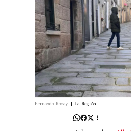
Fernando Romay
|
La Región