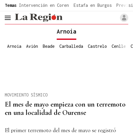
common.go-to-content
Temas
Intervención en Coren
Estafa en Burgos
Previsi
header.menu.open
Arnoia
Arnoia
Avión
Beade
Carballeda
Castrelo
Cenlle
C
MOVIMIENTO SÍSMICO
El mes de mayo empieza con un terremoto
en una localidad de Ourense
El primer terremoto del mes de mayo se registró