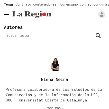
common.go-to-content
Temas
Contrato contenedores
Ourensano con 96 condenas
header.menu.open
Autores
Elena Neira
Profesora colaboradora de los Estudios de la
Comunicación y de la Información de la UOC,
UOC - Universitat Oberta de Catalunya
Ver más