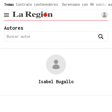
common.go-to-content
Temas
Contrato contenedores
Ourensano con 96 condenas
header.menu.open
Autores
Isabel Bugallo