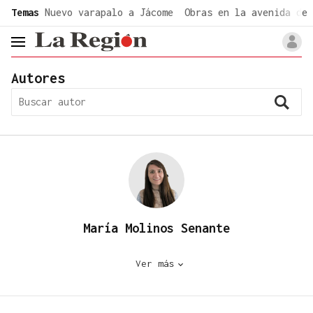
common.go-to-content
Temas
Nuevo varapalo a Jácome
Obras en la avenida de 
header.menu.open
Autores
María Molinos Senante
Ver más