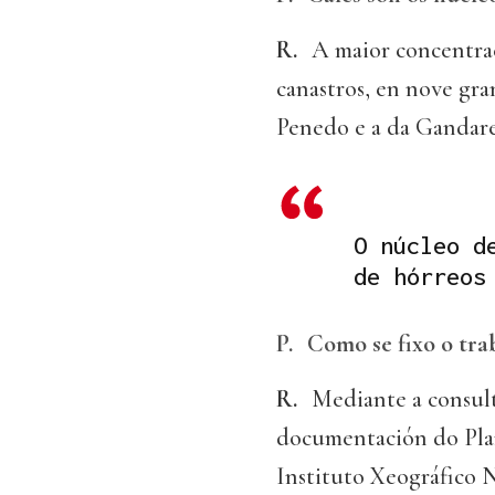
R.
A maior concentrac
canastros, en nove gra
Penedo e a da Gandarel
O núcleo d
de hórreos
P.
Como se fixo o trab
R.
Mediante a consulta
documentación do Plan
Instituto Xeográfico N