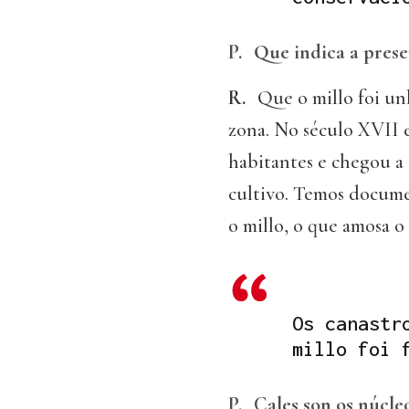
P.
Que indica a prese
R.
Que o millo foi un
zona. No século XVII 
habitantes e chegou a 
cultivo. Temos docume
o millo, o que amosa o
Os canastr
millo foi 
P.
Cales son os núcle