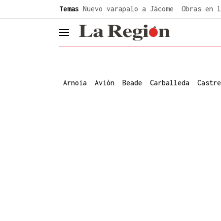
common.go-to-content
Temas
Nuevo varapalo a Jácome
Obras en l
header.menu.open
Arnoia
Avión
Beade
Carballeda
Castre