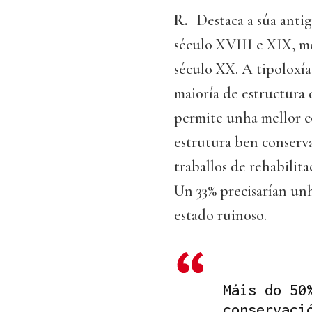
R.
Destaca a súa antig
século XVIII e XIX, m
século XX. A tipoloxía
maioría de estructura
permite unha mellor c
estrutura ben conserv
traballos de rehabilit
Un 33% precisarían unh
estado ruinoso.
Máis do 50
conservaci