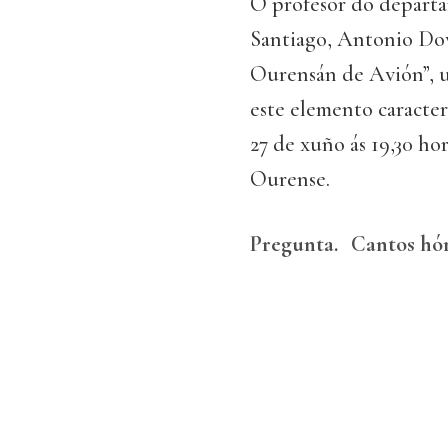
O profesor do departa
Santiago, Antonio Dov
Ourensán de Avión”, u
este elemento caracter
27 de xuño ás 19,30 ho
Ourense.
Pregunta.
Cantos hór