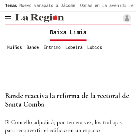
common.go-to-content
Temas
Nuevo varapalo a Jácome
Obras en la avenida de 
header.menu.open
Baixa Limia
Muíños
Bande
Entrimo
Lobeira
Lobios
Bande reactiva la reforma de la rectoral de
Santa Comba
El Concello adjudicó, por tercera vez, los trabajos
para reconvertir el edificio en un espacio