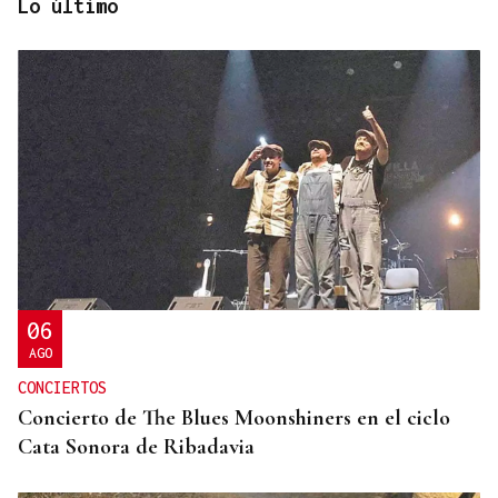
Lo último
CASI DOS VUELTAS AL MUNDO
Ramiro, el párroco boliviano de los 78.000
kilómetros en la Baixa Limia
06
AGO
CONCIERTOS
Concierto de The Blues Moonshiners en el ciclo
Cata Sonora de Ribadavia