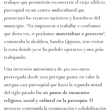
trabajos que permitirán reconvertir el viejo edificio
parroquial en un centro multicultural que
potenciará los recursos turísticos y hosteleros del
municipio. “Xa empezaron a traballar e confiamos
que desta vez, si poidamos
materializar o proxecto
”,
comentaba la alcaldesa, Sandra Quintas, tras visitar
la zona donde ya se ha podido operarios y una grúa
trabajando.
Una inversión autonómica de 420.000 euros
prorrogada desde 2021 persigue poner en valor la
antigua casa parroquial que hasta la segunda mitad
del siglo pasado fue un
punto de encuentro
religioso, social y cultural en la parroquia
. El
proyecto contempla la recuperación y rehabilitación