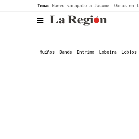
common.go-to-content
Temas
Nuevo varapalo a Jácome
Obras en l
header.menu.open
Muíños
Bande
Entrimo
Lobeira
Lobios