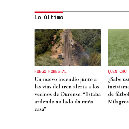
Lo último
CASI DOS VUELTAS AL MUNDO
Ramiro, el párroco
boliviano de los 78.000
kilómetros en la Baixa
FUEGO FORESTAL
QUEN CHO 
Limia
Un nuevo incendio junto a
¿Sabe us
las vías del tren alerta a los
incivism
vecinos de Ourense: “Estaba
de fútbol
ardendo ao lado da miña
Milagros
casa”