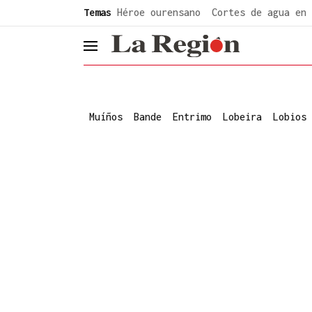
common.go-to-content
Temas
Héroe ourensano
Cortes de agua en 
header.menu.open
Muíños
Bande
Entrimo
Lobeira
Lobios