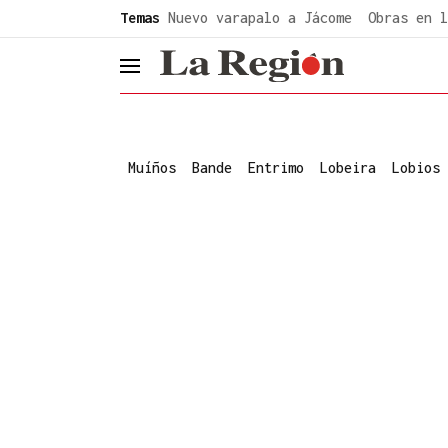
common.go-to-content
Temas
Nuevo varapalo a Jácome
Obras en l
header.menu.open
Muíños
Bande
Entrimo
Lobeira
Lobios