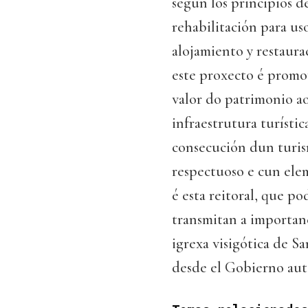
según los principios d
rehabilitación para uso
alojamiento y restaura
este proxecto é promo
valor do patrimonio a
infraestrutura turísti
consecución dun turism
respectuoso e cun el
é esta reitoral, que po
transmitan a importanc
igrexa visigótica de 
desde el Gobierno au