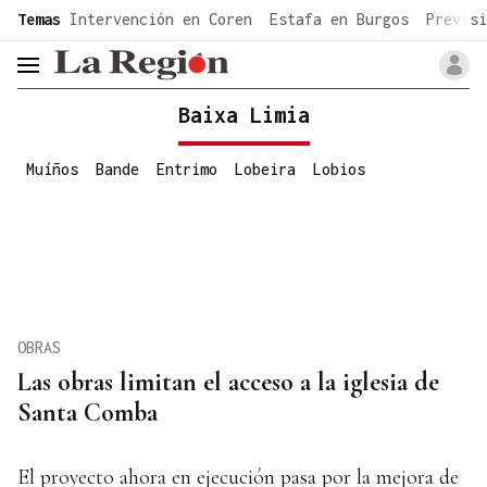
common.go-to-content
Temas
Intervención en Coren
Estafa en Burgos
Previsi
header.menu.open
Baixa Limia
Muíños
Bande
Entrimo
Lobeira
Lobios
OBRAS
Las obras limitan el acceso a la iglesia de
Santa Comba
El proyecto ahora en ejecución pasa por la mejora de