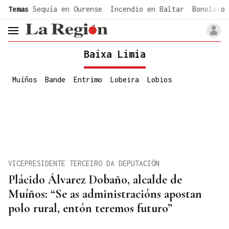
common.go-to-content
Temas
Sequía en Ourense
Incendio en Baltar
Bonoloto 
header.menu.open
Baixa Limia
Muíños
Bande
Entrimo
Lobeira
Lobios
VICEPRESIDENTE TERCEIRO DA DEPUTACIÓN
Plácido Álvarez Dobaño, alcalde de
Muíños: “Se as administracións apostan
polo rural, entón teremos futuro”