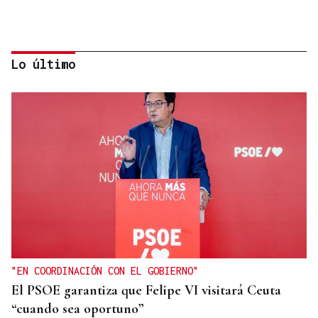
Lo último
CASI DOS VUELTAS AL MUNDO
Ramiro, el párroco boliviano de los 78.000
kilómetros en la Baixa Limia
"EN COORDINACIÓN CON EL GOBIERNO"
El PSOE garantiza que Felipe VI visitará Ceuta
“cuando sea oportuno”