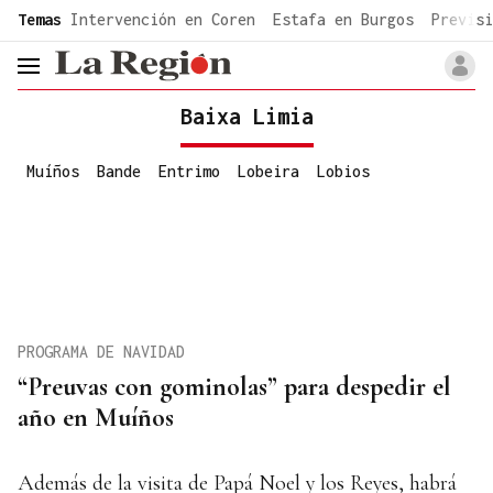
common.go-to-content
Temas
Intervención en Coren
Estafa en Burgos
Previsi
header.menu.open
Baixa Limia
Muíños
Bande
Entrimo
Lobeira
Lobios
PROGRAMA DE NAVIDAD
“Preuvas con gominolas” para despedir el
año en Muíños
Además de la visita de Papá Noel y los Reyes, habrá