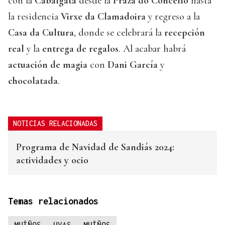
con la
Cabalgata
desde la
Praza do Concello
hasta
la residencia
Virxe da Clamadoira
y regreso a la
Casa da Cultura
, donde se celebrará la
recepción
real
y la
entrega de regalos
. Al acabar habrá
actuación de magia
con
Dani García
y
chocolatada
.
NOTICIAS RELACIONADAS
Programa de Navidad de Sandiás 2024:
actividades y ocio
Temas relacionados
MUÍÑOS
UVAS
MUÍÑOS