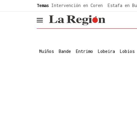
common.go-to-content
Temas
Intervención en Coren
Estafa en Bu
header.menu.open
Muíños
Bande
Entrimo
Lobeira
Lobios