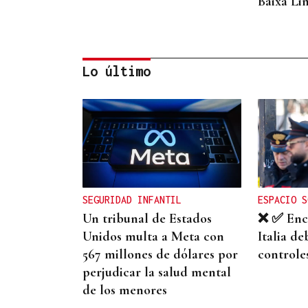
Baixa Li
Lo último
CASI DOS VUELTAS AL MUNDO
Ramiro, el párroco
boliviano de los 78.000
kilómetros en la Baixa
SEGURIDAD INFANTIL
ESPACIO S
Limia
Un tribunal de Estados
❌ ✅ Encu
Unidos multa a Meta con
Italia de
567 millones de dólares por
controles
perjudicar la salud mental
de los menores