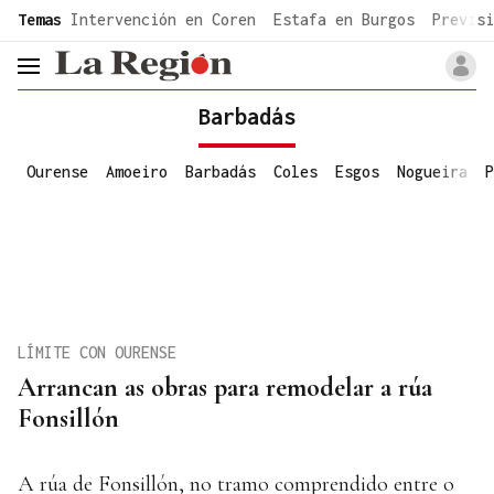
common.go-to-content
Temas
Intervención en Coren
Estafa en Burgos
Previsi
header.menu.open
Barbadás
Ourense
Amoeiro
Barbadás
Coles
Esgos
Nogueira
P
LÍMITE CON OURENSE
Arrancan as obras para remodelar a rúa
Fonsillón
A rúa de Fonsillón, no tramo comprendido entre o