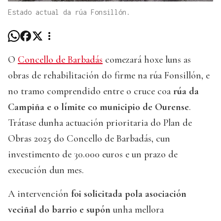
Estado actual da rúa Fonsillón.
O
Concello de Barbadás
comezará hoxe luns as
obras de rehabilitación do firme na rúa Fonsillón, e
no tramo comprendido entre o cruce coa
rúa da
Campiña e o límite co municipio de Ourense
.
Trátase dunha actuación prioritaria do Plan de
Obras 2025 do Concello de Barbadás, cun
investimento de 30.000 euros e un prazo de
execución dun mes.
A intervención
foi solicitada pola asociación
veciñal do barrio e supón
unha mellora