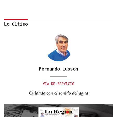
Lo último
Fernando Lusson
UN SEGUNDO PISO
Rescatan a una octogenaria tras pasar dos días
VÍA DE SERVICIO
"tirada en el suelo" en casa en A Valenzá
Cuidado con el sonido del agua