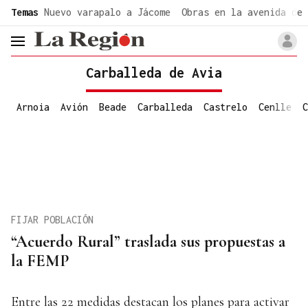
common.go-to-content
Temas
Nuevo varapalo a Jácome
Obras en la avenida de 
header.menu.open
Carballeda de Avia
Arnoia
Avión
Beade
Carballeda
Castrelo
Cenlle
C
FIJAR POBLACIÓN
“Acuerdo Rural” traslada sus propuestas a
la FEMP
Entre las 22 medidas destacan los planes para activar