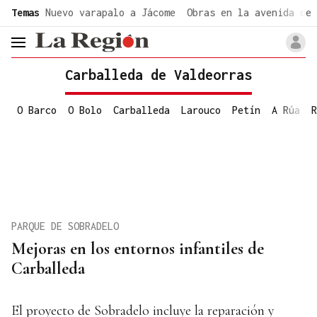
common.go-to-content
Temas
Nuevo varapalo a Jácome
Obras en la avenida de 
header.menu.open
Carballeda de Valdeorras
O Barco
O Bolo
Carballeda
Larouco
Petín
A Rúa
R
PARQUE DE SOBRADELO
Mejoras en los entornos infantiles de
Carballeda
El proyecto de Sobradelo incluye la reparación y