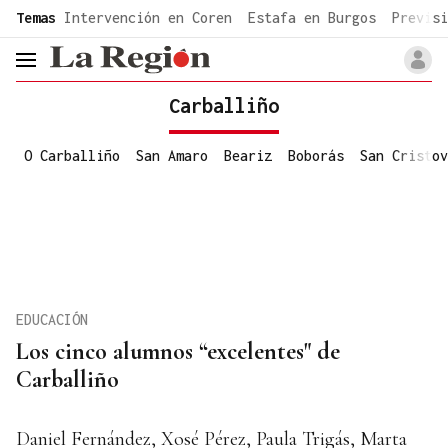
common.go-to-content
Temas
Intervención en Coren
Estafa en Burgos
Previsi
header.menu.open
Carballiño
O Carballiño
San Amaro
Beariz
Boborás
San Cristov
EDUCACIÓN
Los cinco alumnos “excelentes" de
Carballiño
Daniel Fernández, Xosé Pérez, Paula Trigás, Marta