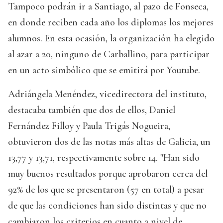
Tampoco podrán ir a Santiago, al pazo de Fonseca,
en donde reciben cada año los diplomas los mejores
alumnos. En esta ocasión, la organización ha elegido
al azar a 20, ninguno de Carballiño, para participar
en un acto simbólico que se emitirá por Youtube.
Adriángela Menéndez, vicedirectora del instituto,
destacaba también que dos de ellos, Daniel
Fernández Filloy y Paula Trigás Nogueira,
obtuvieron dos de las notas más altas de Galicia, un
13,77 y 13,71, respectivamente sobre 14. "Han sido
muy buenos resultados porque aprobaron cerca del
92% de los que se presentaron (57 en total) a pesar
de que las condiciones han sido distintas y que no
cambiaron los criterios en cuanto a nivel de