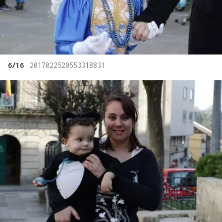
6/16
2017022520553318831