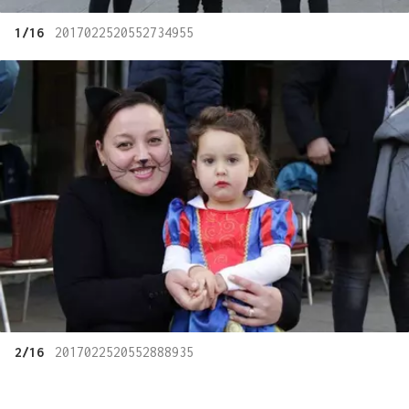
1/16
2017022520552734955
2/16
2017022520552888935