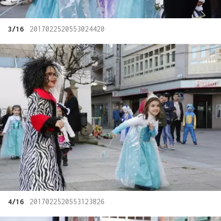
3/16
2017022520553024420
4/16
2017022520553123826