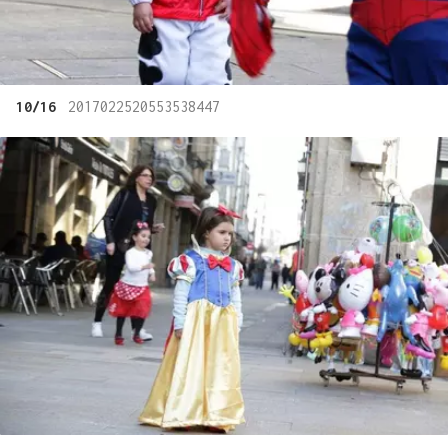
10/16
2017022520553538447