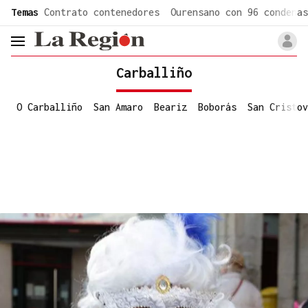
common.go-to-content
Temas
Contrato contenedores
Ourensano con 96 condenas
header.menu.open
Carballiño
O Carballiño
San Amaro
Beariz
Boborás
San Cristov