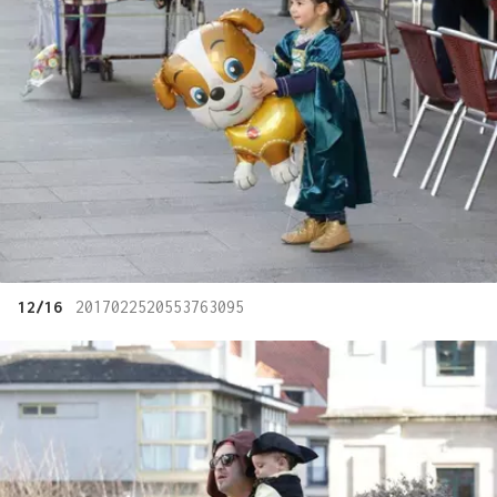
12/16
2017022520553763095