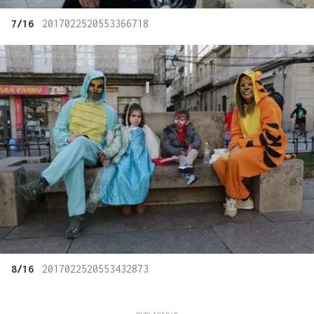
7/16
2017022520553366718
8/16
2017022520553432873