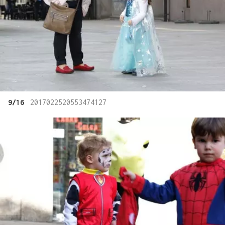
9/16
2017022520553474127