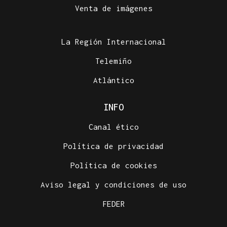
Venta de imágenes
Amoeiro celebra este domingo una andaina
solidaria en la lucha contra el cáncer y unas
"Xornadas de Deporte"
La Región Internacional
Telemiño
Atlántico
INFO
Canal ético
Política de privacidad
Política de cookies
Aviso legal y condiciones de uso
FEDER