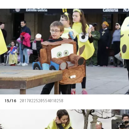
15/16
2017022520554010258