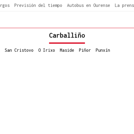
rgos
Previsión del tiempo
Autobus en Ourense
La prens
Carballiño
San Cristovo
O Irixo
Maside
Piñor
Punxín