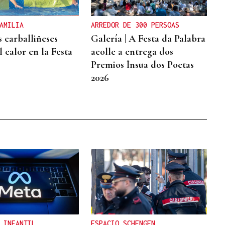
AMILIA
ARREDOR DE 300 PERSOAS
s carballiñeses
Galería | A Festa da Palabra
 calor en la Festa
acolle a entrega dos
Premios Ínsua dos Poetas
2026
 INFANTIL
ESPACIO SCHENGEN