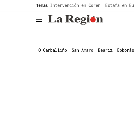
common.go-to-content
Temas
Intervención en Coren
Estafa en Bu
header.menu.open
O Carballiño
San Amaro
Beariz
Boborás