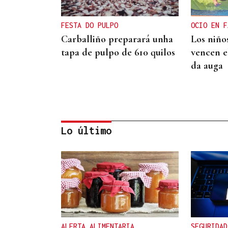
FESTA DO PULPO
OCIO EN F
Carballiño preparará unha
Los niño
tapa de pulpo de 610 quilos
vencen el
da auga
Lo último
CRIMEN EN A GRANXA
La jueza insta al CHUO a
notificarle el alta de la
presunta matricida de O
ALERTA ALIMENTARIA
SEGURIDAD