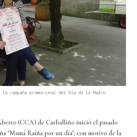
 la campaña promocional del Día de la Madre.
berto (CCA) de Carballiño inició el pasado
aña "Mamá Raíña por un día", con motivo de la