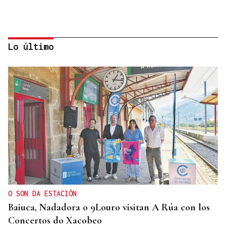
Lo último
CRIMEN EN A GRANXA
La jueza insta al CHUO a notificarle el alta de la
presunta matricida de O Carballiño
O SON DA ESTACIÓN
Baiuca, Nadadora o 9Louro visitan A Rúa con los
Concertos do Xacobeo