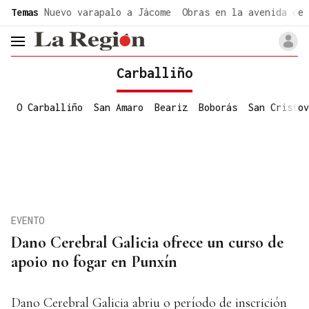
common.go-to-content
Temas
Nuevo varapalo a Jácome
Obras en la avenida de 
header.menu.open
Carballiño
O Carballiño
San Amaro
Beariz
Boborás
San Cristov
EVENTO
Dano Cerebral Galicia ofrece un curso de
apoio no fogar en Punxín
Dano Cerebral Galicia abriu o período de inscrición