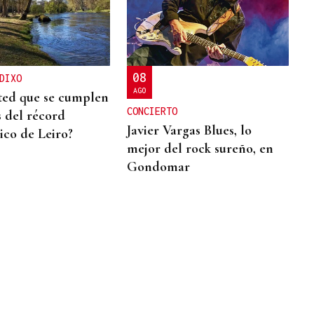
08
DIXO
AGO
ted que se cumplen
CONCIERTO
s del récord
Javier Vargas Blues, lo
co de Leiro?
mejor del rock sureño, en
Gondomar