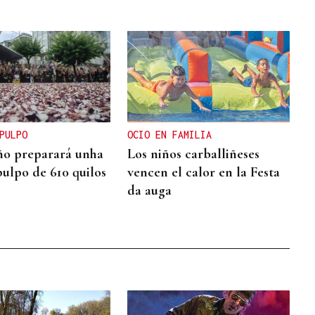
PULPO
OCIO EN FAMILIA
ño preparará unha
Los niños carballiñeses
pulpo de 610 quilos
vencen el calor en la Festa
da auga