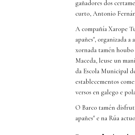
gañadores dos certames
curto, Antonio Fernánd
A compañía Xarope Tu
apañes", organizada a 
xornada tamén houbo 
Maceda, leuse un manif
da Escola Municipal de
establecementos comerc
versos en galego e pol
O Barco tamén disfrut
apañes" e na Rúa actuo