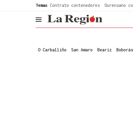
common.go-to-content
Temas
Contrato contenedores
Ourensano co
header.menu.open
O Carballiño
San Amaro
Beariz
Boborás