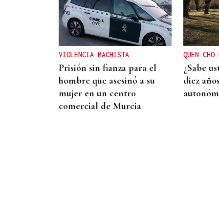
Galería | A Festa da Palabra
acolle a entrega dos
Premios Ínsua dos Poetas
2026
VIOLENCIA MACHISTA
QUEN CHO 
Prisión sin fianza para el
¿Sabe us
hombre que asesinó a su
diez año
mujer en un centro
autonómi
comercial de Murcia
MEDIDAS PARA CONTROLAR EL
CONSUMO