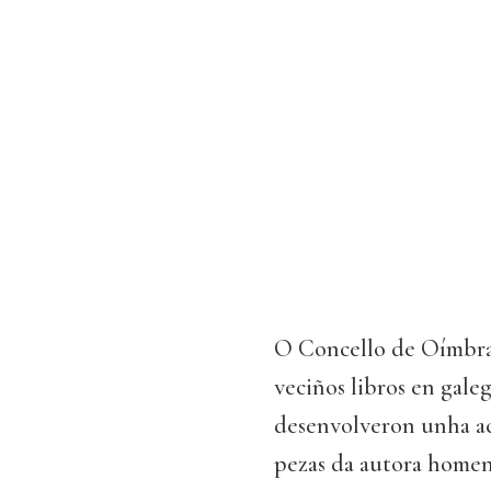
O Concello de Oímbra 
veciños libros en gale
desenvolveron unha ac
pezas da autora homen