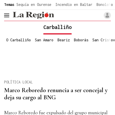
common.go-to-content
Temas
Sequía en Ourense
Incendio en Baltar
Bonoloto 
header.menu.open
Carballiño
O Carballiño
San Amaro
Beariz
Boborás
San Cristov
POLÍTICA LOCAL
Marco Reboredo renuncia a ser concejal y
deja su cargo al BNG
Marco Reboredo fue expulsado del grupo municipal