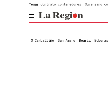
common.go-to-content
Temas
Contrato contenedores
Ourensano co
header.menu.open
O Carballiño
San Amaro
Beariz
Boborás