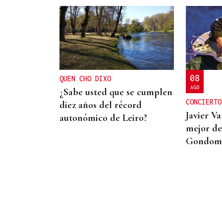
ARREDOR DE 300 PERSOAS
Galería | A Festa da Palabra
acolle a entrega dos
Premios Ínsua dos Poetas
2026
08
QUEN CHO DIXO
AGO
¿Sabe usted que se cumplen
CONCIERTO
diez años del récord
Javier Va
autonómico de Leiro?
mejor de
Gondom