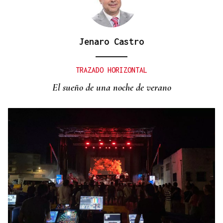
NOCHE DE FIESTA
Galería | Celanova vuelve a disfrutar bajo la luz de
Jenaro Castro
los faroles durante A Ramallosa
TRAZADO HORIZONTAL
El sueño de una noche de verano