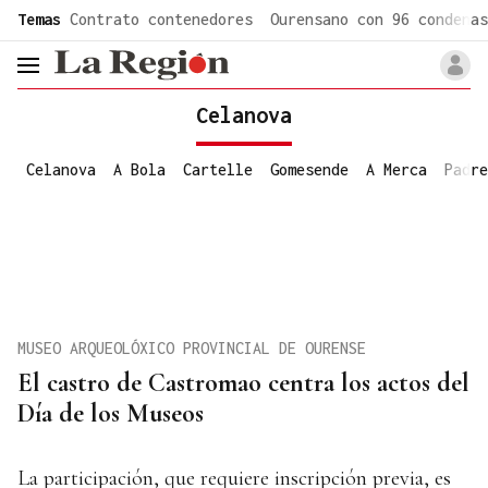
common.go-to-content
Temas
Contrato contenedores
Ourensano con 96 condenas
header.menu.open
Celanova
Celanova
A Bola
Cartelle
Gomesende
A Merca
Padre
MUSEO ARQUEOLÓXICO PROVINCIAL DE OURENSE
El castro de Castromao centra los actos del
Día de los Museos
La participación, que requiere inscripción previa, es