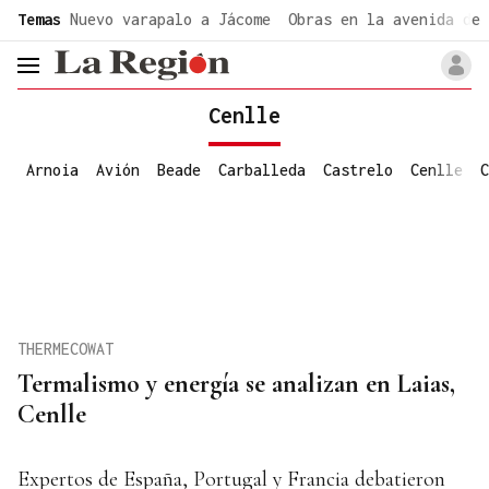
common.go-to-content
Temas
Nuevo varapalo a Jácome
Obras en la avenida de 
header.menu.open
Cenlle
Arnoia
Avión
Beade
Carballeda
Castrelo
Cenlle
C
THERMECOWAT
Termalismo y energía se analizan en Laias,
Cenlle
Expertos de España, Portugal y Francia debatieron