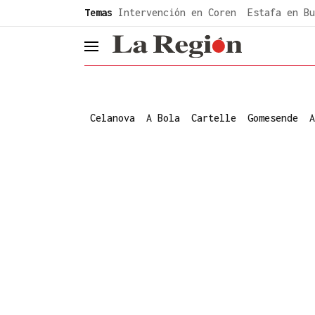
common.go-to-content
Temas
Intervención en Coren
Estafa en Bu
header.menu.open
Celanova
A Bola
Cartelle
Gomesende
A