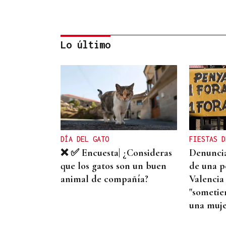
Lo último
CREACIÓN DE VIVIENDA
2.000 casas vacías en
Celanova y solo tres en
alquiler
DÍA DEL GATO
FIESTAS D
❌ ✅ Encuesta| ¿Consideras
Denuncia
que los gatos son un buen
de una p
animal de compañía?
Valencia
"sometie
una muje