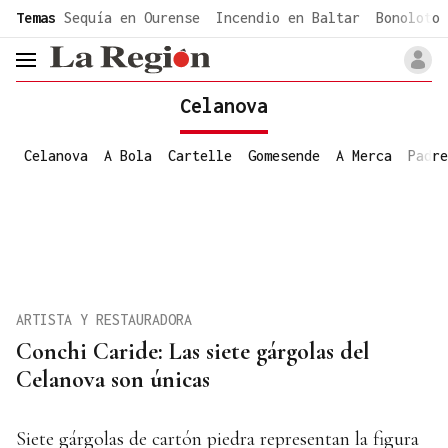
common.go-to-content
Temas
Sequía en Ourense
Incendio en Baltar
Bonoloto 
header.menu.open
Celanova
Celanova
A Bola
Cartelle
Gomesende
A Merca
Padre
ARTISTA Y RESTAURADORA
Conchi Caride: Las siete gárgolas del
Celanova son únicas
Siete gárgolas de cartón piedra representan la figura