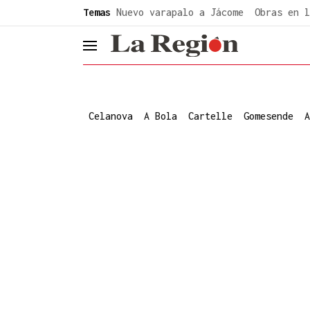
common.go-to-content
Temas
Nuevo varapalo a Jácome
Obras en l
header.menu.open
Celanova
A Bola
Cartelle
Gomesende
A