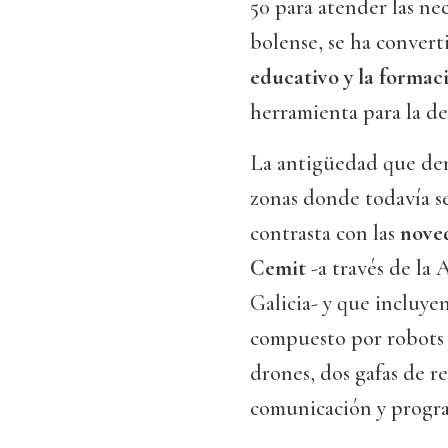
50 para atender las ne
bolense, se ha convert
educativo y la formac
herramienta para la de
La antigüedad que den
zonas donde todavía s
contrasta con las
noved
Cemit
-a través de la
Galicia- y que incluye
compuesto por robots e
drones, dos gafas de re
comunicación y progr