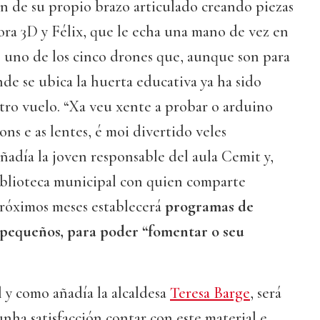
ón de su propio brazo articulado creando piezas
ora 3D y Félix, que le echa una mano de vez en
 uno de los cinco drones que, aunque son para
nde se ubica la huerta educativa ya ha sido
tro vuelo. “Xa veu xente a probar o arduino
rons e as lentes, é moi divertido veles
añadía la joven responsable del aula Cemit y,
biblioteca municipal con quien comparte
 próximos meses establecerá
programas de
 pequeños, para poder “fomentar o seu
 y como añadía la alcaldesa
Teresa Barge
, será
unha satisfacción contar con este material e