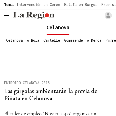
common.go-to-content
Temas
Intervención en Coren
Estafa en Burgos
Previsi
header.menu.open
Celanova
Celanova
A Bola
Cartelle
Gomesende
A Merca
Padre
ENTROIDO CELANOVA 2018
Las gárgolas ambientarán la previa de
Piñata en Celanova
El taller de empleo "Novicrea 4.0" organiza un