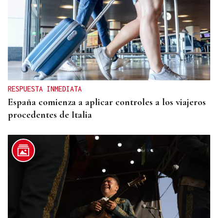
CREACIÓN DE VIVIENDA
2.000 casas vacías en Celanova y solo tres en
alquiler
RESPUESTA INMEDIATA
España comienza a aplicar controles a los viajeros
procedentes de Italia