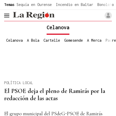
common.go-to-content
Temas
Sequía en Ourense
Incendio en Baltar
Bonoloto 
header.menu.open
Celanova
Celanova
A Bola
Cartelle
Gomesende
A Merca
Padre
POLÍTICA LOCAL
El PSOE deja el pleno de Ramirás por la
redacción de las actas
El grupo municipal del PSdeG-PSOE de Ramirás