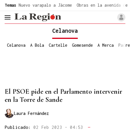
common.go-to-content
Temas
Nuevo varapalo a Jácome
Obras en la avenida de 
header.menu.open
Celanova
Celanova
A Bola
Cartelle
Gomesende
A Merca
Padre
El PSOE pide en el Parlamento intervenir
en la Torre de Sande
Laura Fernández
Publicado:
02 Feb 2023 - 04:53
—