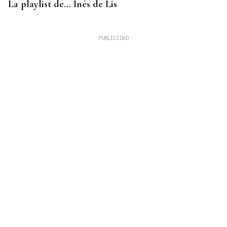
La playlist de... Inés de Lis
LA REVISTA
El "folk vulnerable" de Inés de Lis en su debut
como solista