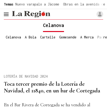
common.go-to-content
Temas
Nuevo varapalo a Jácome
Obras en la avenida de 
header.menu.open
Celanova
Celanova
A Bola
Cartelle
Gomesende
A Merca
Padre
LOTERÍA DE NAVIDAD 2024
Toca tercer premio de la Lotería de
Navidad, el 11840, en un bar de Cortegada
En el Bar Rivera de Cortegada se ha vendido al