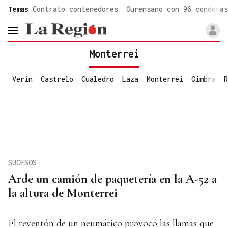
common.go-to-content
Temas
Contrato contenedores
Ourensano con 96 condenas
header.menu.open
Monterrei
Verín
Castrelo
Cualedro
Laza
Monterrei
Oímbra
R
SUCESOS
Arde un camión de paquetería en la A-52 a
la altura de Monterrei
El reventón de un neumático provocó las llamas que