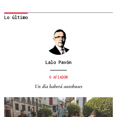
Lo último
Lalo Pavón
MERCADO DE INTERÉS
La D.O. Monterrei luce 45 vinos en Santander
O AFIADOR
Un día haberá autobuses