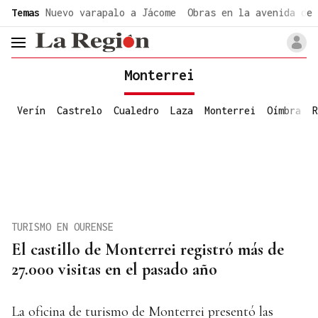
common.go-to-content
Temas
Nuevo varapalo a Jácome
Obras en la avenida de 
header.menu.open
Monterrei
Verín
Castrelo
Cualedro
Laza
Monterrei
Oímbra
R
TURISMO EN OURENSE
El castillo de Monterrei registró más de
27.000 visitas en el pasado año
La oficina de turismo de Monterrei presentó las