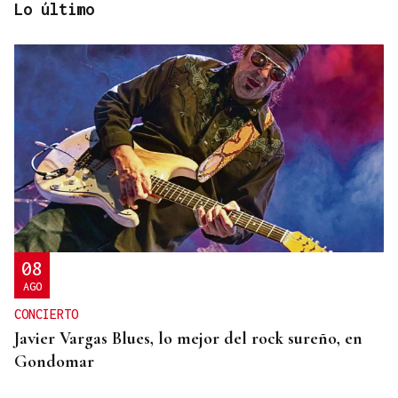
Lo último
ALIANZA
La D.O. Monterrei refuerza su proyección
enoturística junto a Expourense
08
AGO
CONCIERTO
Javier Vargas Blues, lo mejor del rock sureño, en
Gondomar