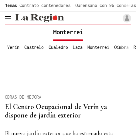
common.go-to-content
Temas
Contrato contenedores
Ourensano con 96 condenas
header.menu.open
Monterrei
Verín
Castrelo
Cualedro
Laza
Monterrei
Oímbra
R
OBRAS DE MEJORA
El Centro Ocupacional de Verín ya
dispone de jardín exterior
El nuevo jardín exterior que ha estrenado esta