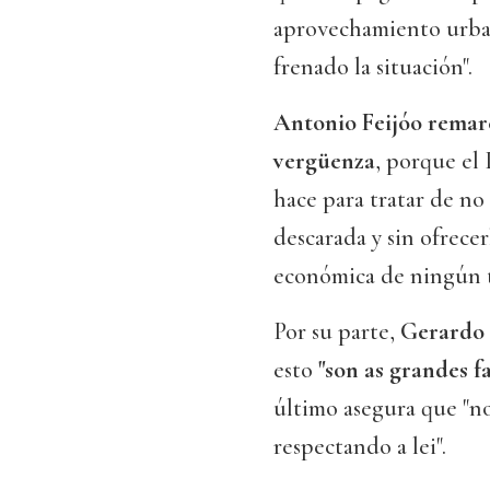
aprovechamiento urban
frenado la situación".
Antonio Feijóo remarc
vergüenza
, porque el 
hace para tratar de no
descarada y sin ofrece
económica de ningún t
Por su parte,
Gerardo 
esto
"son as grandes f
último asegura que "n
respectando a lei".