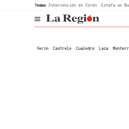
common.go-to-content
Temas
Intervención en Coren
Estafa en Bu
header.menu.open
Verín
Castrelo
Cualedro
Laza
Monterr