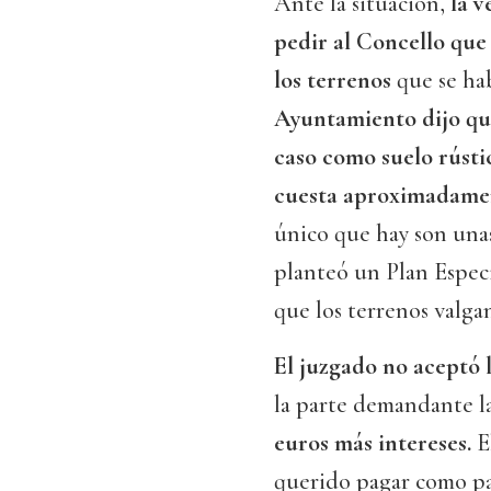
Ante la situación,
la v
pedir al Concello que 
los terrenos
que se ha
Ayuntamiento dijo que
caso como suelo rústi
cuesta aproximadame
único que hay son unas
planteó un Plan Especi
que los terrenos valga
El juzgado no aceptó 
la parte demandante la
euros más intereses.
E
querido pagar como pa