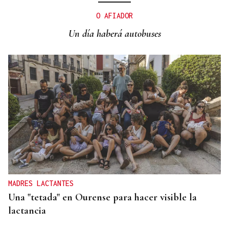
La D.O. Monterrei luce 45 vinos en Santander
O AFIADOR
Un día haberá autobuses
MADRES LACTANTES
Una "tetada" en Ourense para hacer visible la
lactancia