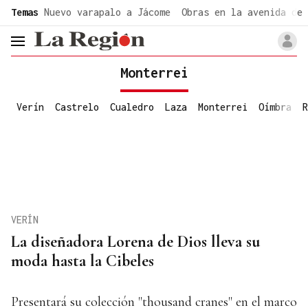
common.go-to-content
Temas
Nuevo varapalo a Jácome
Obras en la avenida de 
header.menu.open
Monterrei
Verín
Castrelo
Cualedro
Laza
Monterrei
Oímbra
R
VERÍN
La diseñadora Lorena de Dios lleva su
moda hasta la Cibeles
Presentará su colección "thousand cranes" en el marco