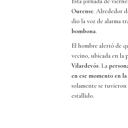
Esta jornada de viern
Ourense
. Alrededor de
dio la voz de alarma t
bombona
.
El hombre alertó de qu
vecino, ubicada en la
Vilardevós
. La
persona
en ese momento en la 
solamente se tuviero
estallido.