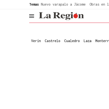
common.go-to-content
Temas
Nuevo varapalo a Jácome
Obras en l
header.menu.open
Verín
Castrelo
Cualedro
Laza
Monterr