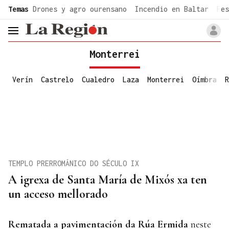
common.go-to-content
Temas
Drones y agro ourensano
Incendio en Baltar
Fes
header.menu.open
Monterrei
Verín
Castrelo
Cualedro
Laza
Monterrei
Oímbra
R
TEMPLO PRERROMÁNICO DO SÉCULO IX
A igrexa de Santa María de Mixós xa ten
un acceso mellorado
Rematada a pavimentación da Rúa
Ermida
neste