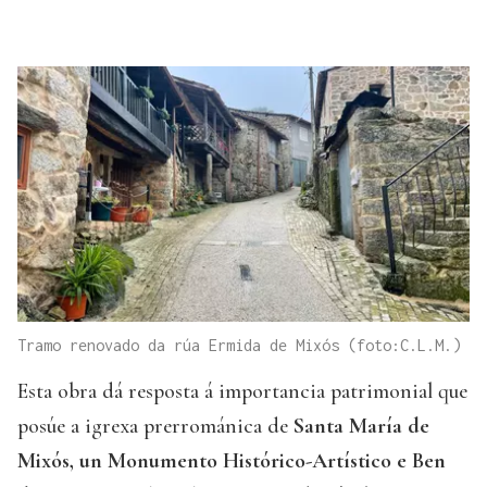
Tramo renovado da rúa Ermida de Mixós (foto:C.L.M.)
Esta obra dá resposta á importancia patrimonial que
posúe a igrexa prerrománica de
Santa María de
Mixós, un Monumento Histórico-Artístico e Ben