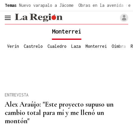
common.go-to-content
Temas
Nuevo varapalo a Jácome
Obras en la avenida de 
header.menu.open
Monterrei
Verín
Castrelo
Cualedro
Laza
Monterrei
Oímbra
R
ENTREVISTA
Alex Araújo: "Este proyecto supuso un
cambio total para mí y me llenó un
montón"