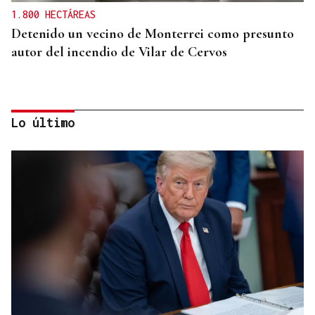
1.800 HECTÁREAS
Detenido un vecino de Monterrei como presunto
autor del incendio de Vilar de Cervos
Lo último
ALIANZA
La D.O. Monterrei refuerza su proyección
enoturística junto a Expourense