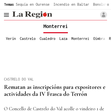
common.go-to-content
Temas
Sequía en Ourense
Incendio en Baltar
Bonoloto 
header.menu.open
Monterrei
Verín
Castrelo
Cualedro
Laza
Monterrei
Oímbra
R
CASTRELO DO VAL
Rematan as inscripcións para expositores e
actividades da IV Frasca do Terrón
O Concello de Castrelo do Val acolle o vindeiro 1 de