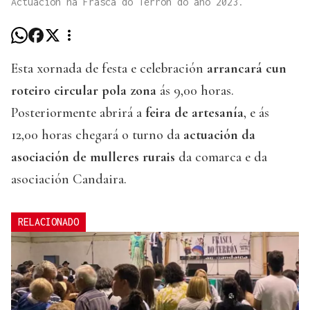
Actuación na Frasca do Terrón do ano 2023.
Esta xornada de festa e celebración
arrancará cun
roteiro circular pola zona
ás 9,00 horas.
Posteriormente abrirá a
feira de artesanía
, e ás
12,00 horas chegará o turno da
actuación da
asociación de mulleres rurais
da comarca e da
asociación Candaira.
RELACIONADO