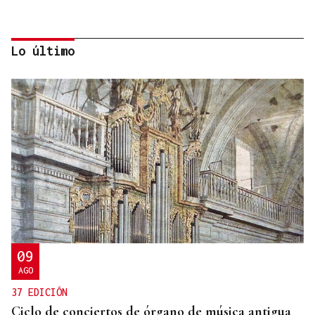
Lo último
ALIANZA
La D.O. Monterrei refuerza su proyección
enoturística junto a Expourense
09
AGO
37 EDICIÓN
Ciclo de conciertos de órgano de música antigua