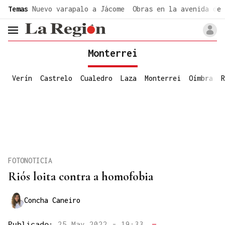
common.go-to-content
Temas
Nuevo varapalo a Jácome
Obras en la avenida de 
header.menu.open
Monterrei
Verín
Castrelo
Cualedro
Laza
Monterrei
Oímbra
R
FOTONOTICIA
Riós loita contra a homofobia
Concha Caneiro
Publicado:
25 May 2022 - 19:33
—