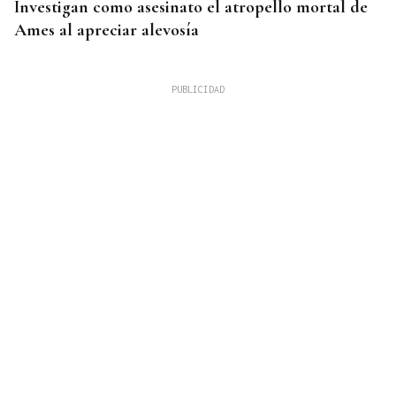
Investigan como asesinato el atropello mortal de
Ames al apreciar alevosía
09
AGO
FESTA DO PULPO
Cartel musical del Pulpo Fest 2026