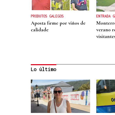
PRODUTOS GALEGOS
ENTRADA G
Aposta firme por viños de
Monterre
calidade
verano r
visitante
Lo último
ALIANZA
La D.O. Monterrei refuerza
su proyección enoturística
junto a Expourense