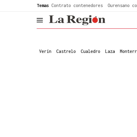
common.go-to-content
Temas
Contrato contenedores
Ourensano co
header.menu.open
Verín
Castrelo
Cualedro
Laza
Monterr