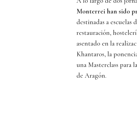
A lo largo de dos jorn
Monterrei han sido pr
destinadas a escuelas 
restauración, hostelerí
asentado en la realiza
Khantaros, la ponencia
una Masterclass para l
de Aragón.