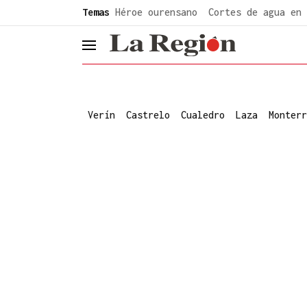
common.go-to-content
Temas
Héroe ourensano
Cortes de agua en 
header.menu.open
Verín
Castrelo
Cualedro
Laza
Monterr