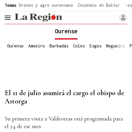
common.go-to-content
Temas
Drones y agro ourensano
Incendio en Baltar
Fes
header.menu.open
Ourense
Ourense
Amoeiro
Barbadás
Coles
Esgos
Nogueira
P
El 11 de julio asumirá el cargo el obispo de
Astorga
Su primera visita a Valdeorras está programada para
el 24 de ese mes