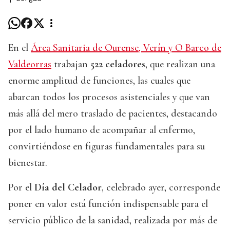
En el
Área Sanitaria de Ourense, Verín y O Barco de
Valdeorras
trabajan
522 celadores
, que realizan una
enorme amplitud de funciones, las cuales que
abarcan todos los procesos asistenciales y que van
más allá del mero traslado de pacientes, destacando
por el lado humano de acompañar al enfermo,
convirtiéndose en figuras fundamentales para su
bienestar.
Por el
Día del Celador
, celebrado ayer, corresponde
poner en valor está función indispensable para el
servicio público de la sanidad, realizada por más de