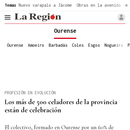
common.go-to-content
Temas
Nuevo varapalo a Jácome
Obras en la avenida de 
header.menu.open
Ourense
Ourense
Amoeiro
Barbadás
Coles
Esgos
Nogueira
P
PROFESIÓN EN EVOLUCIÓN
Los más de 500 celadores de la provincia
están de celebración
El colectivo, formado en Ourense por un 60% de