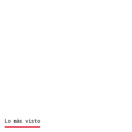
FESTA DO PULPO
Cartel musical del Pulpo Fest 2026
Lo más visto