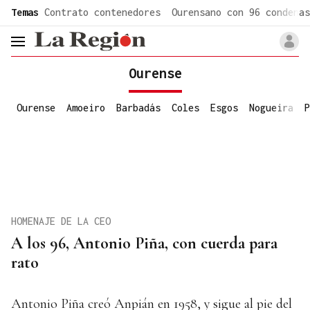
common.go-to-content
Temas
Contrato contenedores
Ourensano con 96 condenas
header.menu.open
Ourense
Ourense
Amoeiro
Barbadás
Coles
Esgos
Nogueira
P
HOMENAJE DE LA CEO
A los 96, Antonio Piña, con cuerda para
rato
Antonio Piña creó Anpián en 1958, y sigue al pie del