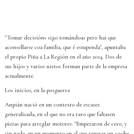
"Tomar decisións sigo tomándoas pero hai que
aconsellarse coa familia, que é estupenda", apuntaba
el propio Piña a La Región en el año 2014. Dos de
sus hijos y varios nietos forman parte de la empresa
actualmente.
Los inicios, en la posguerra
Anpián nació en un contexto de escasez
generalizada, en el que no era raro que faltasen
piezas para arreglar motores. "Empezaron de cero, y
sin nada, en un momento en el que reparar un coche