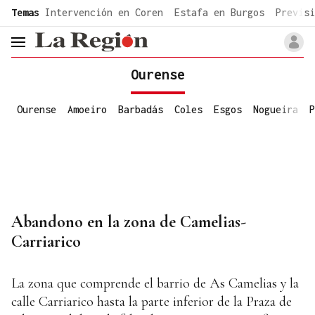
common.go-to-content
Temas
Intervención en Coren
Estafa en Burgos
Previsi
header.menu.open
Ourense
Ourense
Amoeiro
Barbadás
Coles
Esgos
Nogueira
P
Abandono en la zona de Camelias-
Carriarico
La zona que comprende el barrio de As Camelias y la
calle Carriarico hasta la parte inferior de la Praza de