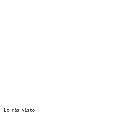
Identificados los cuerpos de la familia de Marín
fallecida en los terremotos de La Guaira
Lo más visto