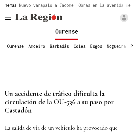
common.go-to-content
Temas
Nuevo varapalo a Jácome
Obras en la avenida de 
header.menu.open
Ourense
Ourense
Amoeiro
Barbadás
Coles
Esgos
Nogueira
P
Un accidente de tráfico dificulta la
circulación de la OU-536 a su paso por
Castadón
La salida de vía de un vehículo ha provocado que